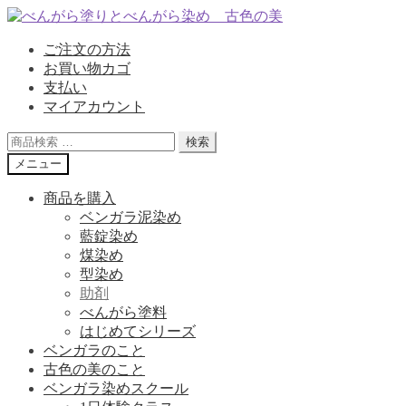
ナ
コ
ビ
ン
ご注文の方法
ゲ
テ
お買い物カゴ
ー
ン
支払い
シ
ツ
マイアカウント
ョ
へ
ン
ス
検
検索
へ
キ
索
メニュー
ス
ッ
対
キ
プ
象:
商品を購入
ッ
ベンガラ泥染め
プ
藍錠染め
煤染め
型染め
助剤
べんがら塗料
はじめてシリーズ
ベンガラのこと
古色の美のこと
ベンガラ染めスクール