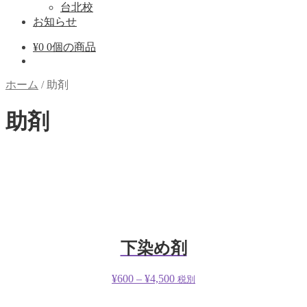
台北校
お知らせ
¥
0
0個の商品
ホーム
/
助剤
助剤
下染め剤
¥
600
–
¥
4,500
税別