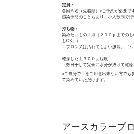
定員：
各回５名（先着順）※ご予約が必要で
感染予防のこともあり、小人数制で行
持ち物：
染めたいもの１点（２００ｇまでのも
もOK。）
エプロン又は汚れてもよい服装。ゴム
乾燥した土３００ｇ程度
（数日干して完全に水分が抜けて乾燥
※ご自身で土をご用意出来ない方でも
て染めていただけます。
アースカラープ