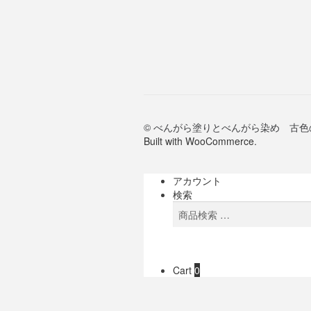
© べんがら塗りとべんがら染め 古色の
Built with WooCommerce
.
アカウント
検索
検
検
索
索
対
象:
Cart
0