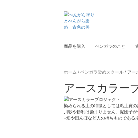
ナ
コ
ビ
ン
ゲ
テ
ー
ン
シ
ツ
ョ
へ
商品を購入
ベンガラのこと
ン
ス
へ
キ
ス
ッ
キ
プ
ホーム
/
ベンガラ染めスクール
/
アー
ッ
プ
アースカラー
染められる土の特徴としては粘土質の
川砂や砂利は染まりません。泥団子が
※畑や田んぼなど人の持ちものである