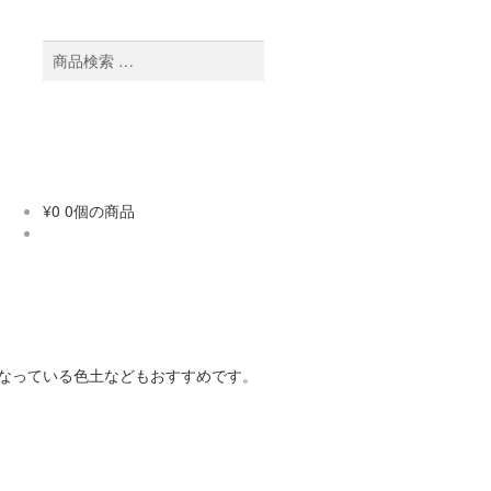
検
検
索
索
対
象:
¥
0
0個の商品
なっている色土などもおすすめです。