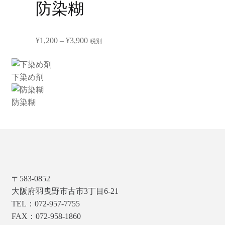
防染糊
–
¥5,500
価
¥
1,200
–
¥
3,900
税別
格
帯:
下染め剤
¥1,200
–
防染糊
¥3,900
〒583‐0852
大阪府羽曳野市古市3丁目6-21
TEL：072-957-7755
FAX：072-958-1860