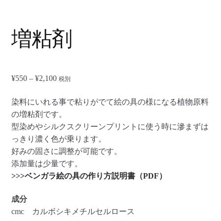
開
メ
お知らせ
ニ
増粘剤
ュ
ー
を
展
価
¥
550
–
¥
2,100
税別
開
格
染料にいれる事で粘りがでて絵の具の様になる植物原料
帯:
の増粘剤です。
¥550
型染めやシルクスクリーンプリントに使う時に滲まずは
–
っきり濃く色が乗ります。
¥2,100
好みの固さに調整が可能です。
添加量は少量です。
>>>ベンガラ絵の具の作り方説明書（PDF）
成分
cmc カルボシキメチルセルロース