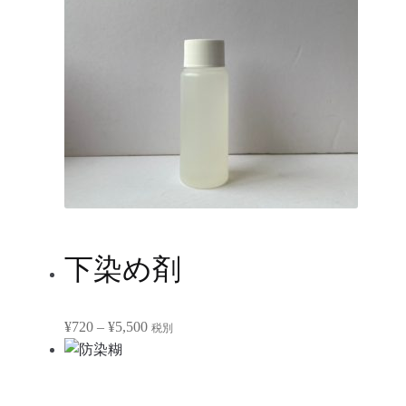
下染め剤
価
¥
720
–
¥
5,500
税別
格
帯:
¥720