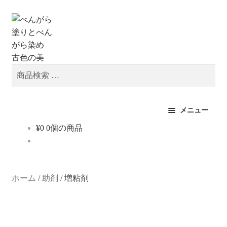
ナ
コ
検
ビ
ン
索
ゲ
テ
ー
ン
シ
ツ
検
ョ
へ
索
ン
ス
対
へ
キ
象:
メニュー
ス
ッ
¥
0
0個の商品
サ
キ
プ
商品を購入
ブ
ッ
メ
プ
ベンガラのこと
ニ
ホーム
/
助剤
/
増粘剤
ュ
古色の美のこと
ー
を
サ
ベンガラ染めスクール
展
ブ