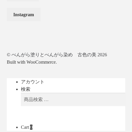
Instagram
© べんがら塗りとべんがら染め 古色の美 2026
Built with WooCommerce
.
アカウント
検索
検
検
索
索
対
象:
Cart
0